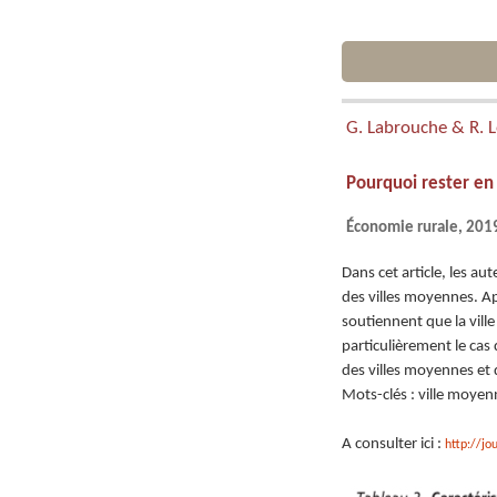
G. Labrouche & R. 
Pourquoi rester en 
Économie rurale, 2019
Dans cet article, les au
des villes moyennes. Apr
soutiennent que la vill
particulièrement le cas
des villes moyennes et 
Mots-clés : ville moyen
A consulter ici :
http://jo