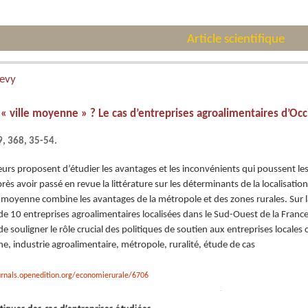
Article scientifique
Levy
« ville moyenne » ? Le cas d’entreprises agroalimentaires d’Occ
, 368, 35-54.
teurs proposent d’étudier les avantages et les inconvénients qui poussent le
ès avoir passé en revue la littérature sur les déterminants de la localisation
e moyenne combine les avantages de la métropole et des zones rurales. Sur la
 de 10 entreprises agroalimentaires localisées dans le Sud-Ouest de la France
de souligner le rôle crucial des politiques de soutien aux entreprises locale
ne, industrie agroalimentaire, métropole, ruralité, étude de cas
urnals.openedition.org/economierurale/6706